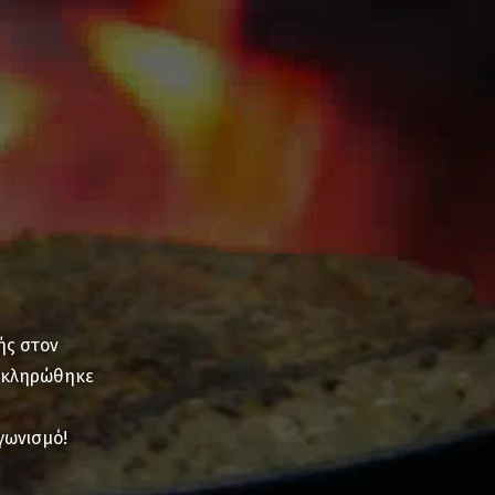
ής στον
λοκληρώθηκε
γωνισμό!